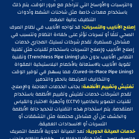
والترسبات والأوساخ التي تتراكم مع مرور الوقت. يتم ذلك
باستخدام معدات خاصة مثل شاحنات الشفط وأدوات
التنظيف عالية الضغط.
إصلاح الأنابيب والتسربات:
قد تواجه الأنابيب في نظام الصرف
الصحي تلفًا أو تسربات تؤثر على كفاءة النظام وتتسبب في
مشاكل مستمرة. تقدم شركات تسليك المجاري خدمات
إصلاح الأنابيب وإصلاح التسربات باستخدام تقنيات مثل تقنية
التماس الأنابيب بدون حفر (Trenchless Pipe Lining) وتقنية
تقوية الأنابيب بالاستعانة بالأكمام البلاستيكية المقواة
(Cured-in-Place Pipe Lining)، مما يسهم في توفير الوقت
والتكاليف المرتبطة بالحفر والتدمير.
تفتيش وتقييم الأنظمة:
بجانب الخدمات العاجلة والإصلاح،
تقدم الشركات خدمات تفتيش وتقييم الأنظمة باستخدام
تقنيات التصوير بالكاميرا (CCTV) وأجهزة الاختبار والقياس
المتقدمة. يتم استخدام هذه التقنيات لتحديد حالة الأنظمة
والكشف عن أي مشاكل محتملة مثل التشققات أو
التسربات أو الانسدادات العميقة.
خدمات الصيانة الدورية:
تعد الصيانة الدورية لأنظمة التصريف
والصرف الصحي أمرًا هامًا للحفاظ على كفاءة النظام وتجنب